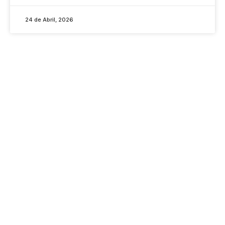
24 de Abril, 2026
CONTACTOS
RUA DO PADRÃO, 83
4415-284 PEDROSO
VILA NOVA DE GAIA
+351 22 786 04 60
+351 22 786 04 61
GERAL@COLEGIOCLARET.PT
LINKS
REDES SOCIAIS