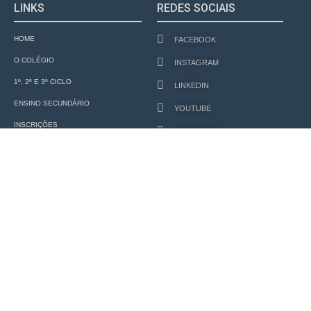
LINKS
REDES SOCIAIS
HOME
FACEBOOK
O COLÉGIO
INSTAGRAM
1º, 2º E 3º CICLO
LINKEDIN
ENSINO SECUNDÁRIO
YOUTUBE
INSCRIÇÕES
CONTACTOS
NOTÍCIAS
Colégio Internato Claret. 2025 Todos os direitos reservados.
Desenvolvido por
B Orange Agency
Política De Privacidade
Livro De Reclamações
Canal De Denúncias
Área Reservada
Legislação