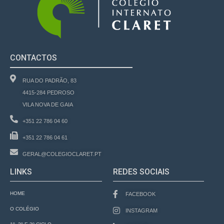
CONTACTOS
RUA DO PADRÃO, 83
4415-284 PEDROSO
VILA NOVA DE GAIA
+351 22 786 04 60
+351 22 786 04 61
GERAL@COLEGIOCLARET.PT
LINKS
REDES SOCIAIS
HOME
FACEBOOK
O COLÉGIO
INSTAGRAM