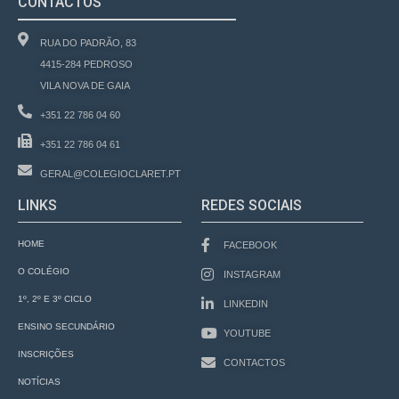
CONTACTOS
RUA DO PADRÃO, 83
4415-284 PEDROSO
VILA NOVA DE GAIA
+351 22 786 04 60
+351 22 786 04 61
GERAL@COLEGIOCLARET.PT
LINKS
REDES SOCIAIS
HOME
FACEBOOK
O COLÉGIO
INSTAGRAM
1º, 2º E 3º CICLO
LINKEDIN
ENSINO SECUNDÁRIO
YOUTUBE
INSCRIÇÕES
CONTACTOS
NOTÍCIAS