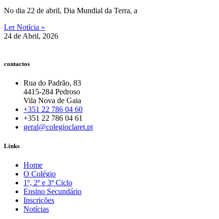
No dia 22 de abril, Dia Mundial da Terra, a
Ler Notícia »
24 de Abril, 2026
contactos
Rua do Padrão, 83
4415-284 Pedroso
Vila Nova de Gaia
+351 22 786 04 60
+351 22 786 04 61
geral@colegioclaret.pt
Links
Home
O Colégio
1º, 2º e 3º Ciclo
Ensino Secundário
Inscrições
Notícias