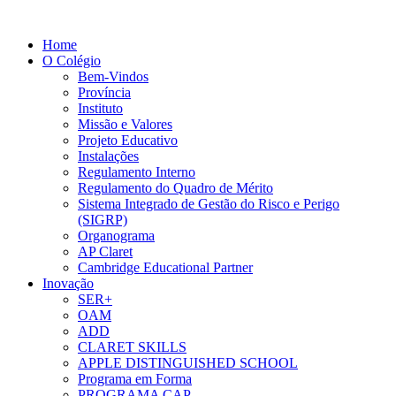
Home
O Colégio
Bem-Vindos
Província
Instituto
Missão e Valores
Projeto Educativo
Instalações
Regulamento Interno
Regulamento do Quadro de Mérito
Sistema Integrado de Gestão do Risco e Perigo
(SIGRP)
Organograma
AP Claret
Cambridge Educational Partner
Inovação
SER+
OAM
ADD
CLARET SKILLS
APPLE DISTINGUISHED SCHOOL
Programa em Forma
PROGRAMA CAP