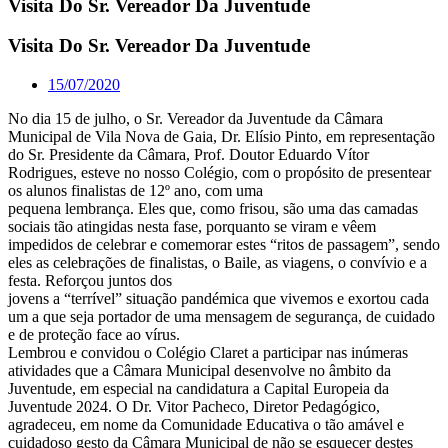
Visita Do Sr. Vereador Da Juventude
Visita Do Sr. Vereador Da Juventude
15/07/2020
No dia 15 de julho, o Sr. Vereador da Juventude da Câmara
Municipal de Vila Nova de Gaia, Dr. Elísio Pinto, em representação
do Sr. Presidente da Câmara, Prof. Doutor Eduardo Vítor
Rodrigues, esteve no nosso Colégio, com o propósito de presentear
os alunos finalistas de 12º ano, com uma
pequena lembrança. Eles que, como frisou, são uma das camadas
sociais tão atingidas nesta fase, porquanto se viram e vêem
impedidos de celebrar e comemorar estes “ritos de passagem”, sendo
eles as celebrações de finalistas, o Baile, as viagens, o convívio e a
festa. Reforçou juntos dos
jovens a “terrível” situação pandémica que vivemos e exortou cada
um a que seja portador de uma mensagem de segurança, de cuidado
e de proteção face ao vírus.
Lembrou e convidou o Colégio Claret a participar nas inúmeras
atividades que a Câmara Municipal desenvolve no âmbito da
Juventude, em especial na candidatura a Capital Europeia da
Juventude 2024. O Dr. Vitor Pacheco, Diretor Pedagógico,
agradeceu, em nome da Comunidade Educativa o tão amável e
cuidadoso gesto da Câmara Municipal de não se esquecer destes