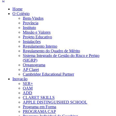
Home
O Colégio
Bem-Vindos
Província
Instituto
Missão e Valores
Projeto Educativo
Instalações
Regulamento Interno
Regulamento do Quadro de Mérito
Sistema Integrado de Gestão do Risco e Perigo
(SIGRP)
Organograma
AP Claret
Cambridge Educational Partner
Inovação
SER+
OAM
ADD
CLARET SKILLS
APPLE DISTINGUISHED SCHOOL
Programa em Forma
PROGRAMA CAP