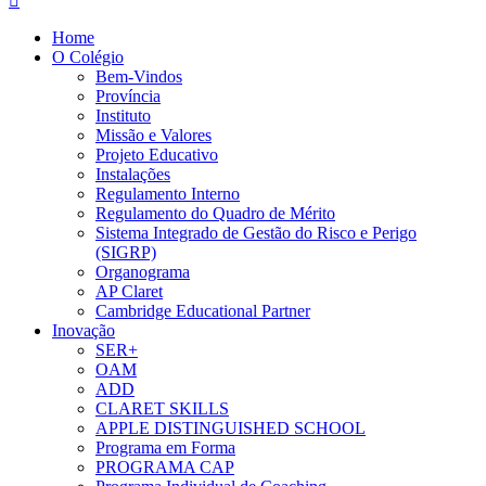
Home
O Colégio
Bem-Vindos
Província
Instituto
Missão e Valores
Projeto Educativo
Instalações
Regulamento Interno
Regulamento do Quadro de Mérito
Sistema Integrado de Gestão do Risco e Perigo
(SIGRP)
Organograma
AP Claret
Cambridge Educational Partner
Inovação
SER+
OAM
ADD
CLARET SKILLS
APPLE DISTINGUISHED SCHOOL
Programa em Forma
PROGRAMA CAP