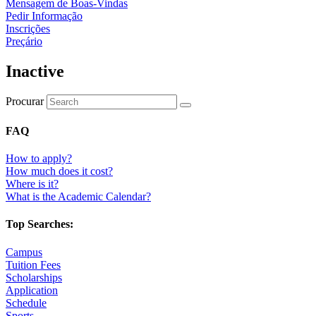
Mensagem de Boas-Vindas
Pedir Informação
Inscrições
Preçário
Inactive
Procurar
FAQ
How to apply?
How much does it cost?
Where is it?
What is the Academic Calendar?
Top Searches:
Campus
Tuition Fees
Scholarships
Application
Schedule
Sports