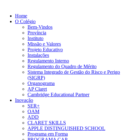
Home
O Colégio
Bem-Vindos
Província
Instituto
Missão e Valores
Projeto Educativo
Instalações
Regulamento Interno
Regulamento do Quadro de Mérito
Sistema Integrado de Gestão do Risco e Perigo
(SIGRP)
Organograma
AP Claret
Cambridge Educational Partner
Inovação
SER+
OAM
ADD
CLARET SKILLS
APPLE DISTINGUISHED SCHOOL
Programa em Forma
PROGRAMA CAP