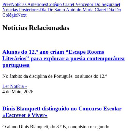
Prev
Notícias Anteriores
Colégio Claret Vencedor Do Seguranet
Notícias Posteriores
Dia De Santo António Maria Claret Dia Do
Colégio
Next
Notícias Relacionadas
Alunos do 12.º ano criam “Escape Rooms
Literários” para explorar a poesia contemporânea
portuguesa
No âmbito da disciplina de Português, os alunos do 12.º
Ler Notícia »
4 de Maio, 2026
Dinis Blanquett distinguido no Concurso Escolar
«Escrever é Viver»
O aluno Dinis Blanquett, do 8.º B, conquistou o segundo