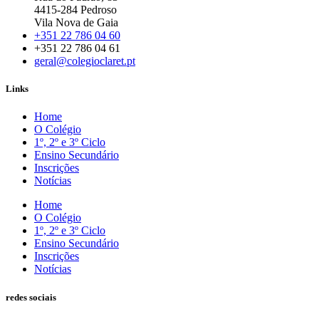
4415-284 Pedroso
Vila Nova de Gaia
+351 22 786 04 60
+351 22 786 04 61
geral@colegioclaret.pt
Links
Home
O Colégio
1º, 2º e 3º Ciclo
Ensino Secundário
Inscrições
Notícias
Home
O Colégio
1º, 2º e 3º Ciclo
Ensino Secundário
Inscrições
Notícias
redes sociais