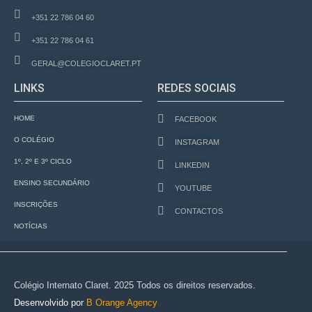
+351 22 786 04 60
+351 22 786 04 61
GERAL@COLEGIOCLARET.PT
LINKS
REDES SOCIAIS
HOME
FACEBOOK
O COLÉGIO
INSTAGRAM
1º, 2º E 3º CICLO
LINKEDIN
ENSINO SECUNDÁRIO
YOUTUBE
INSCRIÇÕES
CONTACTOS
NOTÍCIAS
Colégio Internato Claret. 2025 Todos os direitos reservados.
Desenvolvido por
B Orange Agency