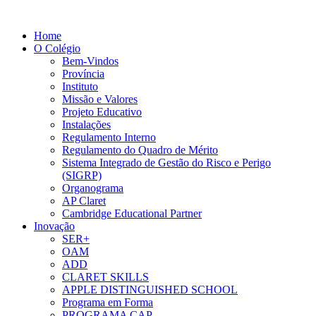
Home
O Colégio
Bem-Vindos
Província
Instituto
Missão e Valores
Projeto Educativo
Instalações
Regulamento Interno
Regulamento do Quadro de Mérito
Sistema Integrado de Gestão do Risco e Perigo
(SIGRP)
Organograma
AP Claret
Cambridge Educational Partner
Inovação
SER+
OAM
ADD
CLARET SKILLS
APPLE DISTINGUISHED SCHOOL
Programa em Forma
PROGRAMA CAP