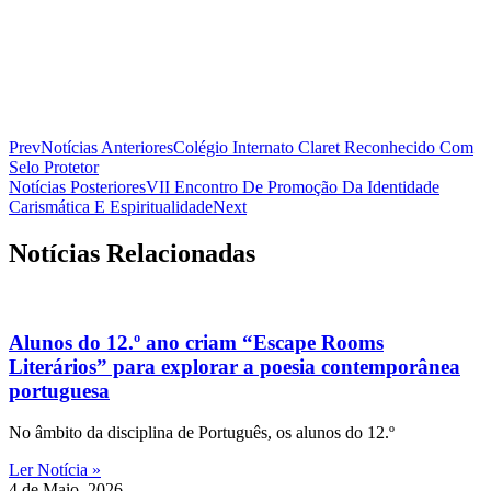
Prev
Notícias Anteriores
Colégio Internato Claret Reconhecido Com
Selo Protetor
Notícias Posteriores
VII Encontro De Promoção Da Identidade
Carismática E Espiritualidade
Next
Notícias Relacionadas
Alunos do 12.º ano criam “Escape Rooms
Literários” para explorar a poesia contemporânea
portuguesa
No âmbito da disciplina de Português, os alunos do 12.º
Ler Notícia »
4 de Maio, 2026