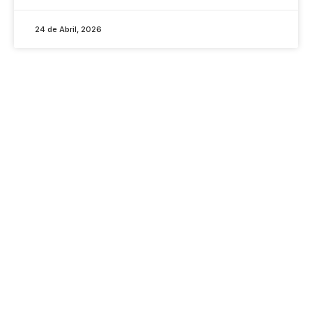
24 de Abril, 2026
CONTACTOS
RUA DO PADRÃO, 83
4415-284 PEDROSO
VILA NOVA DE GAIA
+351 22 786 04 60
+351 22 786 04 61
GERAL@COLEGIOCLARET.PT
LINKS
REDES SOCIAIS