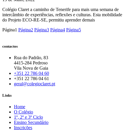
Colégio Claret a caminho de Tenerife para mais uma semana de
intercâmbio de experiências, reflexões e culturas. Esta mobilidade
do Projeto ECO-RE-SE, permitiu aprender demais
Página
1
Página
2
Página
3
Página
4
Página
5
contactos
Rua do Padrão, 83
4415-284 Pedroso
Vila Nova de Gaia
+351 22 786 04 60
+351 22 786 04 61
geral@colegioclaret.pt
Links
Home
O Colégio
1º, 2º e 3º Ciclo
Ensino Secundário
Inscrições