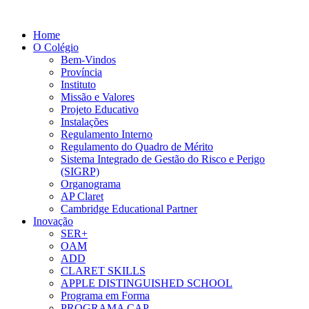
Home
O Colégio
Bem-Vindos
Província
Instituto
Missão e Valores
Projeto Educativo
Instalações
Regulamento Interno
Regulamento do Quadro de Mérito
Sistema Integrado de Gestão do Risco e Perigo
(SIGRP)
Organograma
AP Claret
Cambridge Educational Partner
Inovação
SER+
OAM
ADD
CLARET SKILLS
APPLE DISTINGUISHED SCHOOL
Programa em Forma
PROGRAMA CAP