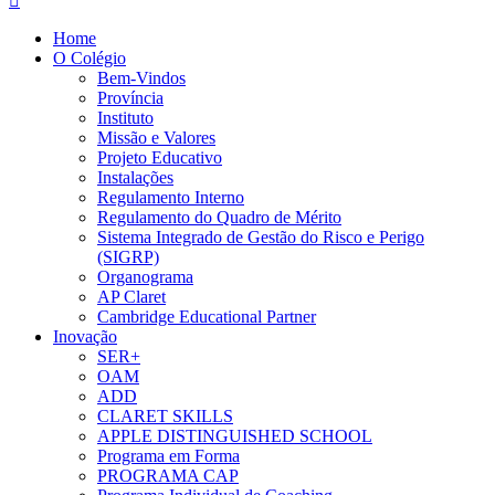
Home
O Colégio
Bem-Vindos
Província
Instituto
Missão e Valores
Projeto Educativo
Instalações
Regulamento Interno
Regulamento do Quadro de Mérito
Sistema Integrado de Gestão do Risco e Perigo
(SIGRP)
Organograma
AP Claret
Cambridge Educational Partner
Inovação
SER+
OAM
ADD
CLARET SKILLS
APPLE DISTINGUISHED SCHOOL
Programa em Forma
PROGRAMA CAP